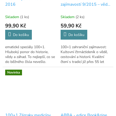
2016
zajímavostí 9/2015 – věda,
historie a cestování
Skladem
(1 ks)
Skladem
(2 ks)
99,90 Kč
59,90 Kč
Do košíku
Do košíku
ematické speciály 100+1.
100+1 zahraniční zajímavost:
Hluboký ponor do historie,
Kultovní čtrnáctideník o vědě,
vědy a záhad. To nejlepší, co se
cestování a historii. Kvalitní
do běžného čísla nevešlo.
čtení s tradicí již přes 55 let
Vychází 4x ročně.
Novinka
100+1 Zázraky medicíny
ABBA - edice Book&zine