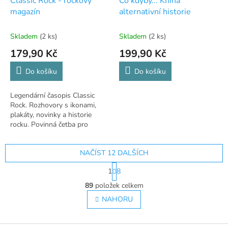
Classic Rock - rockový
Co kdyby... Kniha
magazín
alternativní historie
Skladem
(2 ks)
Skladem
(2 ks)
179,90 Kč
199,90 Kč
Do košíku
Do košíku
Legendární časopis Classic
Rock. Rozhovory s ikonami,
plakáty, novinky a historie
rocku. Povinná četba pro
fanoušky kytarové hudby.
NAČÍST 12 DALŠÍCH
S
1
8
t
O
r
89
položek celkem
v
á
l
NAHORU
n
á
k
o
d
v