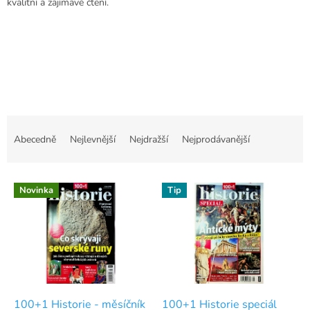
kvalitní a zajímavé čtení.
Ř
a
Abecedně
Nejlevnější
Nejdražší
Nejprodávanější
z
e
V
n
Novinka
Tip
ý
í
p
p
i
r
s
o
p
d
r
u
o
k
d
t
100+1 Historie - měsíčník
100+1 Historie speciál