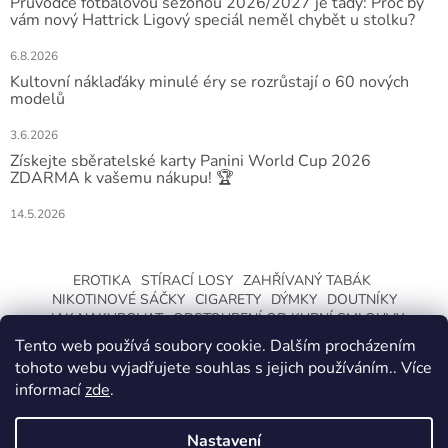
Průvodce fotbalovou sezónou 2026/2027 je tady: Proč by
vám nový Hattrick Ligový speciál neměl chybět u stolku?
6.8.2026
Kultovní náklaďáky minulé éry se rozrůstají o 60 nových
modelů
3.6.2026
Získejte sběratelské karty Panini World Cup 2026
ZDARMA k vašemu nákupu! 🏆
14.5.2026
EROTIKA
STÍRACÍ LOSY
ZAHŘÍVANÝ TABÁK
NIKOTINOVÉ SÁČKY
CIGARETY
DÝMKY
DOUTNÍKY
JAK NAKUPOVAT
ODSTOUPENÍ OD KUPNÍ SMLOUVY
Tento web používá soubory cookie. Dalším procházením
tohoto webu vyjadřujete souhlas s jejich používáním.. Více
informací
zde
.
Nastavení
Vytvořil Shoptet