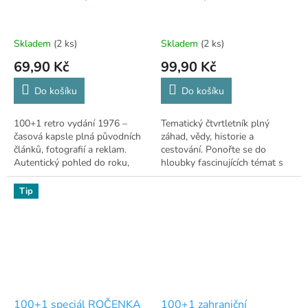
Skladem
(2 ks)
Skladem
(2 ks)
69,90 Kč
99,90 Kč
Do košíku
Do košíku
100+1 retro vydání 1976 –
Tematický čtvrtletník plný
časová kapsle plná původních
záhad, vědy, historie a
článků, fotografií a reklam.
cestování. Ponořte se do
Autentický pohled do roku,
hloubky fascinujících témat s
který formoval moderní svět.
magazínem 100+1 Speciál!
Tip
100+1 speciál ROČENKA
100+1 zahraniční