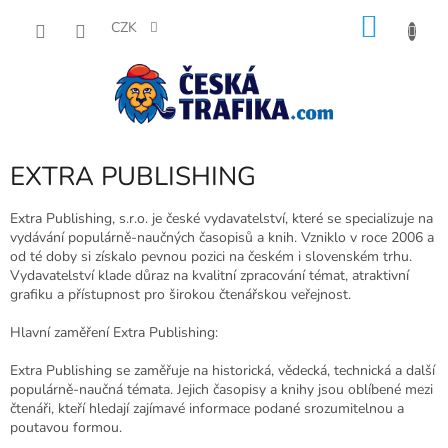
Přejít
NÁKU
na
CZK
obsah
KOŠÍK
EXTRA PUBLISHING
Extra Publishing, s.r.o. je české vydavatelství, které se specializuje na
vydávání populárně-naučných časopisů a knih. Vzniklo v roce 2006 a
od té doby si získalo pevnou pozici na českém i slovenském trhu.
Vydavatelství klade důraz na kvalitní zpracování témat, atraktivní
grafiku a přístupnost pro širokou čtenářskou veřejnost.
Hlavní zaměření Extra Publishing:
Extra Publishing se zaměřuje na historická, vědecká, technická a další
populárně-naučná témata. Jejich časopisy a knihy jsou oblíbené mezi
čtenáři, kteří hledají zajímavé informace podané srozumitelnou a
poutavou formou.