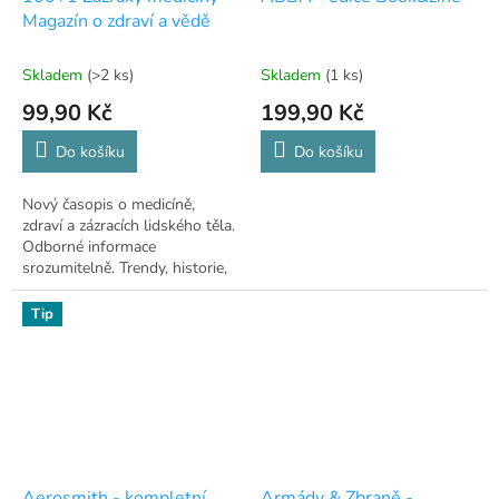
Magazín o zdraví a vědě
Skladem
(>2 ks)
Skladem
(1 ks)
99,90 Kč
199,90 Kč
Do košíku
Do košíku
Nový časopis o medicíně,
zdraví a zázracích lidského těla.
Odborné informace
srozumitelně. Trendy, historie,
osobnosti. Z redakce 100+1.
Tip
Aerosmith - kompletní
Armády & Zbraně -