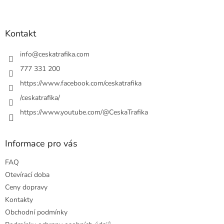
Z
a
á
c
á
n
í
p
í
p
a
Kontakt
r
t
v
í
info
@
ceskatrafika.com
k
y
777 331 200
v
https://www.facebook.com/ceskatrafika
ý
p
/ceskatrafika/
i
https://www.youtube.com/@CeskaTrafika
s
u
Informace pro vás
FAQ
Otevírací doba
Ceny dopravy
Kontakty
Obchodní podmínky