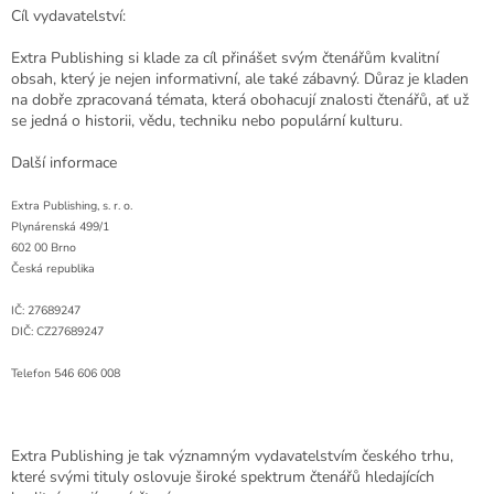
Cíl vydavatelství:
Extra Publishing si klade za cíl přinášet svým čtenářům kvalitní
obsah, který je nejen informativní, ale také zábavný. Důraz je kladen
na dobře zpracovaná témata, která obohacují znalosti čtenářů, ať už
se jedná o historii, vědu, techniku nebo populární kulturu.
Další informace
Extra Publishing, s. r. o.
Plynárenská 499/1
602 00 Brno
Česká republika
IČ: 27689247
DIČ: CZ27689247
Telefon 546 606 008
Extra Publishing je tak významným vydavatelstvím českého trhu,
které svými tituly oslovuje široké spektrum čtenářů hledajících