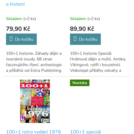
u
ů
o historii
k
t
Skladem
(>2 ks)
Skladem
(>2 ks)
ů
79,90 Kč
89,90 Kč
Do košíku
Do košíku
100+1 historie: Záhady dějin a
100+1 historie Speciál:
neznámé osudy. 68 stran
Hrdinové dějin a mýtů. Antika,
fascinujícího čtení, archeologie
Vikingové, rytíři i kouzelníci.
a příběhů od Extra Publishing.
Velkolepé příběhy odvahy a
magie.
Novinka
100+1 retro vydání 1976
100+1 speciál