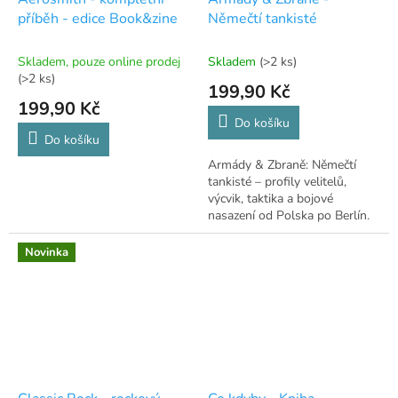
příběh - edice Book&zine
Němečtí tankisté
Skladem, pouze online prodej
Skladem
(>2 ks)
(>2 ks)
199,90 Kč
199,90 Kč
Do košíku
Do košíku
Armády & Zbraně: Němečtí
tankisté – profily velitelů,
výcvik, taktika a bojové
nasazení od Polska po Berlín.
Kompletní průvodce EP.
Novinka