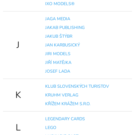
IXO MODELS®
JAGA MEDIA
JAKAB PUBLISHING
JAKUB ŠTÝBR
J
JAN KARBUSICKÝ
JIRI MODELS
JIŘÍ MATĚJKA
JOSEF LADA
KLUB SLOVENSKÝCH TURISTOV
K
KRUHM VERLAG
KŘÍŽEM KRÁŽEM S.R.O.
LEGENDARY CARDS
L
LEGO