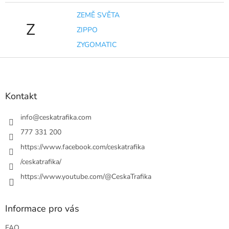
ZEMĚ SVĚTA
Z
ZIPPO
ZYGOMATIC
Z
á
p
a
Kontakt
t
í
info
@
ceskatrafika.com
777 331 200
https://www.facebook.com/ceskatrafika
/ceskatrafika/
https://www.youtube.com/@CeskaTrafika
Informace pro vás
FAQ