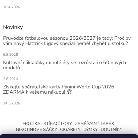
16.4.2026
Novinky
Průvodce fotbalovou sezónou 2026/2027 je tady: Proč by
vám nový Hattrick Ligový speciál neměl chybět u stolku?
6.8.2026
Kultovní náklaďáky minulé éry se rozrůstají o 60 nových
modelů
3.6.2026
Získejte sběratelské karty Panini World Cup 2026
ZDARMA k vašemu nákupu! 🏆
14.5.2026
EROTIKA
STÍRACÍ LOSY
ZAHŘÍVANÝ TABÁK
NIKOTINOVÉ SÁČKY
CIGARETY
DÝMKY
DOUTNÍKY
JAK NAKUPOVAT
ODSTOUPENÍ OD KUPNÍ SMLOUVY