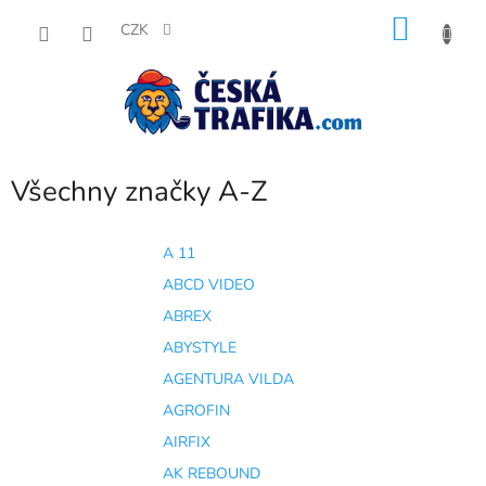
Přejít
NÁKU
na
CZK
obsah
KOŠÍK
Všechny značky A-Z
A 11
ABCD VIDEO
ABREX
ABYSTYLE
AGENTURA VILDA
AGROFIN
AIRFIX
AK REBOUND